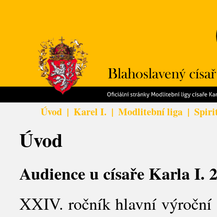
Úvod
|
Karel I.
|
Modlitební liga
|
Spiri
Úvod
Audience u císaře Karla I. 
XXIV. ročník hlavní výroční a