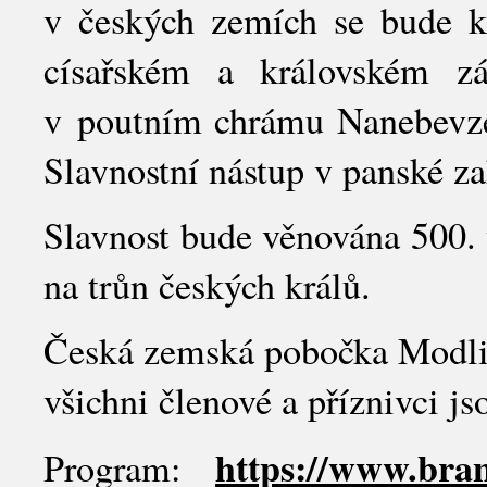
v českých zemích se bude k
císařském a královském 
v poutním chrámu Nanebevzet
Slavnostní nástup v panské z
Slavnost bude věnována 500. 
na trůn českých králů.
Česká zemská pobočka Modlit
všichni členové a příznivci 
https://www.bran
Program: